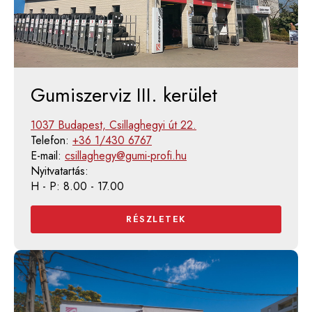
Gumiszerviz III. kerület
1037 Budapest, Csillaghegyi út 22.
Telefon:
+36 1/430 6767
E-mail:
csillaghegy@gumi-profi.hu
Nyitvatartás:
H - P: 8.00 - 17.00
RÉSZLETEK