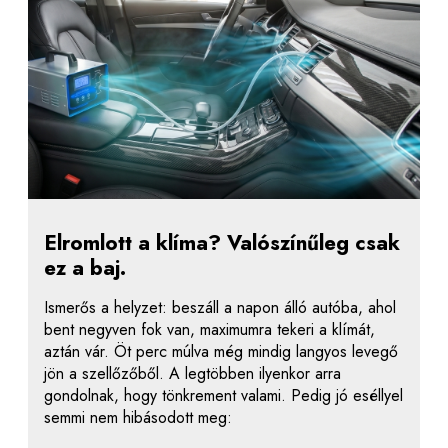
Elromlott a klíma? Valószínűleg csak
ez a baj.
Ismerős a helyzet: beszáll a napon álló autóba, ahol
bent negyven fok van, maximumra tekeri a klímát,
aztán vár. Öt perc múlva még mindig langyos levegő
jön a szellőzőből. A legtöbben ilyenkor arra
gondolnak, hogy tönkrement valami. Pedig jó eséllyel
semmi nem hibásodott meg: