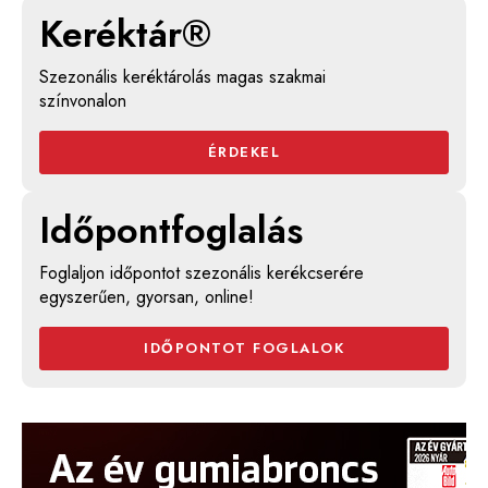
Keréktár®
Szezonális keréktárolás magas szakmai
színvonalon
ÉRDEKEL
Időpontfoglalás
Foglaljon időpontot szezonális kerékcserére
egyszerűen, gyorsan, online!
IDŐPONTOT FOGLALOK