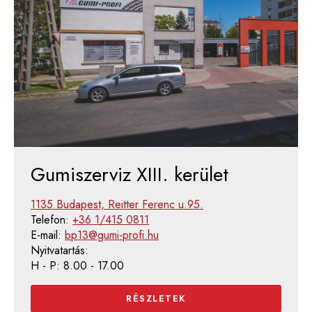
Gumiszerviz XIII. kerület
1135 Budapest, Reitter Ferenc u.95.
Telefon:
+36 1/415 0811
E-mail:
bp13@gumi-profi.hu
Nyitvatartás:
H - P: 8.00 - 17.00
RÉSZLETEK