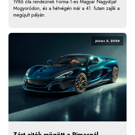
1986 óta rendeznek Forma-1-es Magyar Nagydíjat
Mogyoródon, és a hétvégén már a 41. futam zajlik a
megújult pályán.
június 5, 2026
Zárt ajtók mögött a Rimacnál