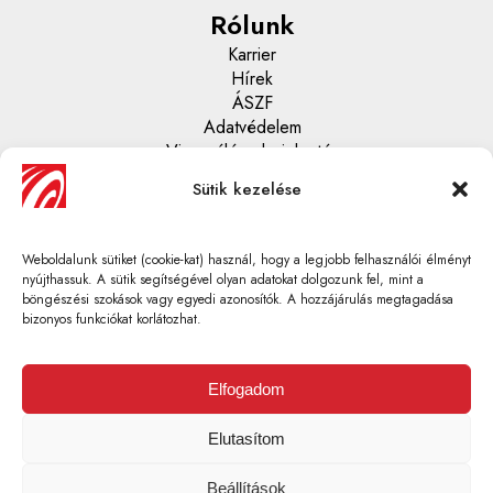
Rólunk
Karrier
Hírek
ÁSZF
Adatvédelem
Visszaélés - bejelentés
Sütik kezelése
Központi ügyfélszolgálat
06 1 430 67 70
Weboldalunk sütiket (cookie-kat) használ, hogy a legjobb felhasználói élményt
info@gumi-profi.hu
nyújthassuk. A sütik segítségével olyan adatokat dolgozunk fel, mint a
böngészési szokások vagy egyedi azonosítók. A hozzájárulás megtagadása
bizonyos funkciókat korlátozhat.
Elfogadom
GUMI-PROFI TEAM KFT.Adószám: 10735442-2-41 |
Székhely: H-1037 Budapest, Csillaghegyi út 22. | Tel: 06 1
Elutasítom
430 67 70 | E-mail: info@gumi-profi.hu
Beállítások