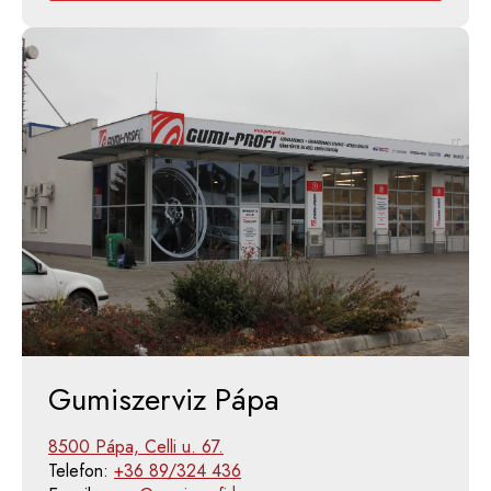
Gumiszerviz Pápa
8500 Pápa, Celli u. 67.
Telefon:
+36 89/324 436