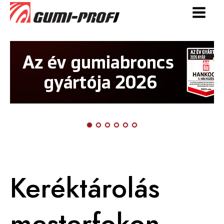
Keréktárolás
mesterfokon