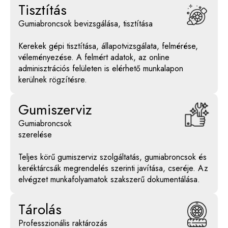
Tisztítás
Gumiabroncsok bevizsgálása, tisztítása
Kerekek gépi tisztítása, állapotvizsgálata, felmérése,
véleményezése. A felmért adatok, az online
adminisztrációs felületen is elérhető munkalapon
kerülnek rögzítésre.
Gumiszerviz
Gumiabroncsok
szerelése
Teljes körű gumiszerviz szolgáltatás, gumiabroncsok és
keréktárcsák megrendelés szerinti javítása, cseréje. Az
elvégzet munkafolyamatok szakszerű dokumentálása.
Tárolás
Professzionális raktározás