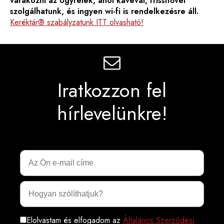
várakozni az Ügyfelek, ahol kávéval, frissítővel
szolgálhatunk, és ingyen wi-fi is rendelkezésre áll.
Keréktár® szabályzatunk ITT olvasható!
Iratkozzon fel
hírlevelünkre!
Elolvastam és elfogadom az
Általános Szerződési