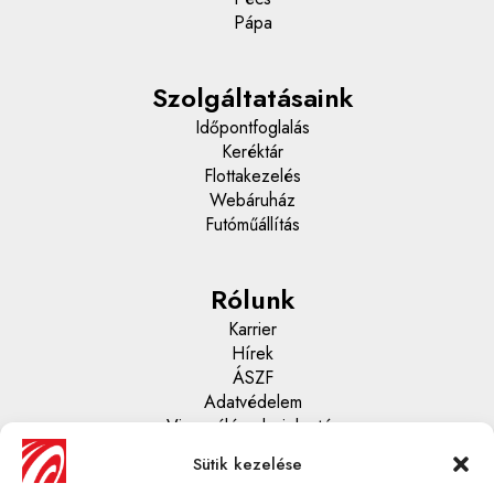
Pápa
Szolgáltatásaink
Időpontfoglalás
Keréktár
Flottakezelés
Webáruház
Futóműállítás
Rólunk
Karrier
Hírek
ÁSZF
Adatvédelem
Visszaélés - bejelentés
Sütik kezelése