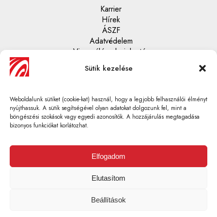
Karrier
Hírek
ÁSZF
Adatvédelem
Visszaélés - bejelentés
Sütik kezelése
Központi ügyfélszolgálat
06 1 430 67 70
Weboldalunk sütiket (cookie-kat) használ, hogy a legjobb felhasználói élményt
info@gumi-profi.hu
nyújthassuk. A sütik segítségével olyan adatokat dolgozunk fel, mint a
böngészési szokások vagy egyedi azonosítók. A hozzájárulás megtagadása
bizonyos funkciókat korlátozhat.
Elfogadom
GUMI-PROFI TEAM KFT.Adószám: 10735442-2-41 |
Székhely: H-1037 Budapest, Csillaghegyi út 22. | Tel: 06 1
Elutasítom
430 67 70 | E-mail: info@gumi-profi.hu
Beállítások