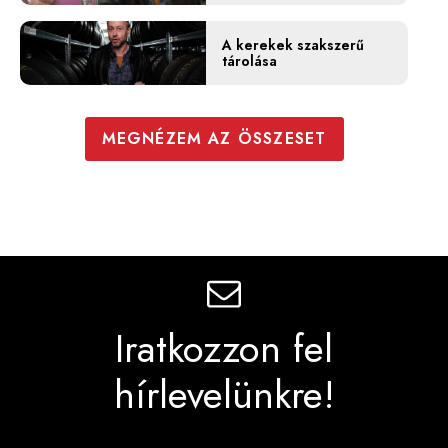
A kerekek szakszerű
tárolása
MEGNÉZEM AZ ÖSSZESET
Iratkozzon fel
hírlevelünkre!