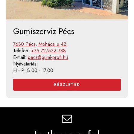
Gumiszerviz Pécs
7630 Pécs, Mohácsi u.42.
Telefon:
+36 72/532 388
E-mail:
pecs@gumi-profi.hu
Nyitvatartás:
H - P: 8.00 - 17.00
RÉSZLETEK