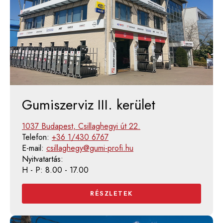
Gumiszerviz III. kerület
1037 Budapest, Csillaghegyi út 22.
Telefon:
+36 1/430 6767
E-mail:
csillaghegy@gumi-profi.hu
Nyitvatartás:
H - P: 8.00 - 17.00
RÉSZLETEK