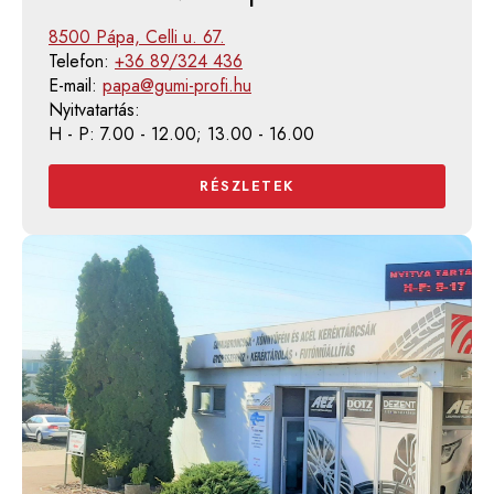
8500 Pápa, Celli u. 67.
Telefon:
+36 89/324 436
E-mail:
papa@gumi-profi.hu
Nyitvatartás:
H - P: 7.00 - 12.00; 13.00 - 16.00
RÉSZLETEK