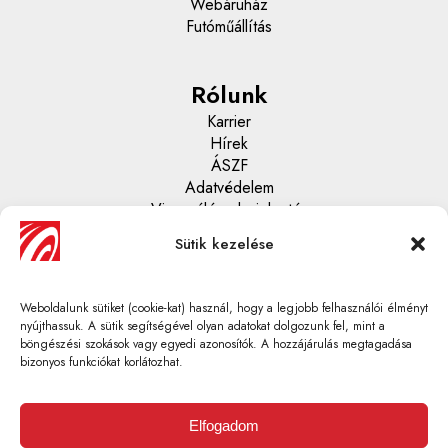
Webáruház
Futóműállítás
Rólunk
Karrier
Hírek
ÁSZF
Adatvédelem
Visszaélés - bejelentés
Sütik kezelése
Központi ügyfélszolgálat
06 1 430 67 70
Weboldalunk sütiket (cookie-kat) használ, hogy a legjobb felhasználói élményt
info@gumi-profi.hu
nyújthassuk. A sütik segítségével olyan adatokat dolgozunk fel, mint a
böngészési szokások vagy egyedi azonosítók. A hozzájárulás megtagadása
bizonyos funkciókat korlátozhat.
Elfogadom
GUMI-PROFI TEAM KFT.Adószám: 10735442-2-41 |