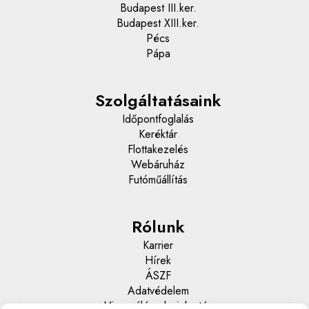
Budapest III.ker.
Budapest XIII.ker.
Pécs
Pápa
Szolgáltatásaink
Időpontfoglalás
Keréktár
Flottakezelés
Webáruház
Futóműállítás
Rólunk
Karrier
Hírek
ÁSZF
Adatvédelem
Visszaélés - bejelentés