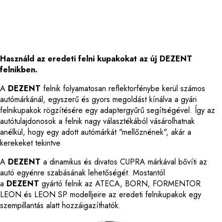
Használd az eredeti felni kupakokat az új DEZENT
felnikben.
A
DEZENT
felnik folyamatosan reflektorfénybe kerül számos
autómárkánál, egyszerű és gyors megoldást kínálva a gyári
felnikupakok rögzítésére egy adaptergyűrű segítségével. Így az
autótulajdonosok a felnik nagy választékából vásárolhatnak
anélkül, hogy egy adott autómárkát "mellőznének", akár a
kerekeket tekintve
A
DEZENT
a dinamikus és divatos CUPRA márkával bővíti az
autó egyénre szabásának lehetőségét. Mostantól
a
DEZENT
gyártó felnik az ATECA, BORN, FORMENTOR
LEON és LEON SP modelljeire az eredeti felnikupakok egy
szempillantás alatt hozzáigazíthatók.