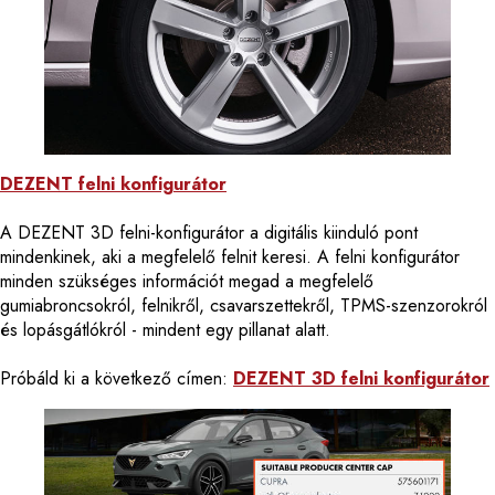
DEZENT felni konfigurátor
A DEZENT 3D felni-konfigurátor a digitális kiinduló pont
mindenkinek, aki a megfelelő felnit keresi. A felni konfigurátor
minden szükséges információt megad a megfelelő
gumiabroncsokról, felnikről, csavarszettekről, TPMS-szenzorokról
és lopásgátlókról - mindent egy pillanat alatt.
Próbáld ki a következő címen:
DEZENT 3D felni konfigurátor