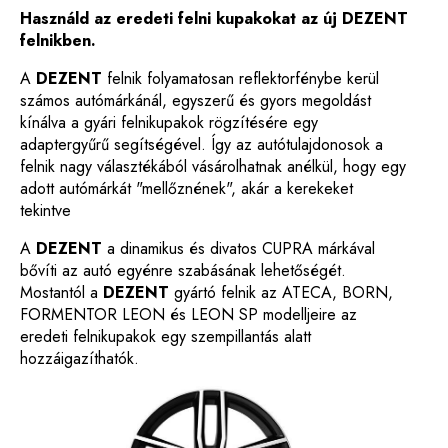
Használd az eredeti felni kupakokat az új DEZENT
felnikben.
A
DEZENT
felnik folyamatosan reflektorfénybe kerül
számos autómárkánál, egyszerű és gyors megoldást
kínálva a gyári felnikupakok rögzítésére egy
adaptergyűrű segítségével. Így az autótulajdonosok a
felnik nagy választékából vásárolhatnak anélkül, hogy egy
adott autómárkát "mellőznének", akár a kerekeket
tekintve
A
DEZENT
a dinamikus és divatos CUPRA márkával
bővíti az autó egyénre szabásának lehetőségét.
Mostantól a
DEZENT
gyártó felnik az ATECA, BORN,
FORMENTOR LEON és LEON SP modelljeire az
eredeti felnikupakok egy szempillantás alatt
hozzáigazíthatók.