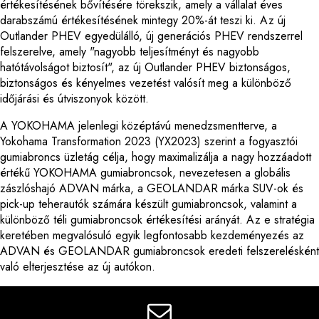
értékesítésének bővítésére törekszik, amely a vállalat éves
darabszámú értékesítésének mintegy 20%-át teszi ki. Az új
Outlander PHEV egyedülálló, új generációs PHEV rendszerrel
felszerelve, amely "nagyobb teljesítményt és nagyobb
hatótávolságot biztosít", az új Outlander PHEV biztonságos,
biztonságos és kényelmes vezetést valósít meg a különböző
időjárási és útviszonyok között.
A YOKOHAMA jelenlegi középtávú menedzsmentterve, a
Yokohama Transformation 2023 (YX2023) szerint a fogyasztói
gumiabroncs üzletág célja, hogy maximalizálja a nagy hozzáadott
értékű YOKOHAMA gumiabroncsok, nevezetesen a globális
zászlóshajó ADVAN márka, a GEOLANDAR márka SUV-ok és
pick-up teherautók számára készült gumiabroncsok, valamint a
különböző téli gumiabroncsok értékesítési arányát. Az e stratégia
keretében megvalósuló egyik legfontosabb kezdeményezés az
ADVAN és GEOLANDAR gumiabroncsok eredeti felszerelésként
való elterjesztése az új autókon.