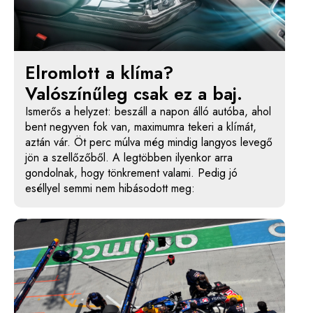
Elromlott a klíma?
Valószínűleg csak ez a baj.
Ismerős a helyzet: beszáll a napon álló autóba, ahol
bent negyven fok van, maximumra tekeri a klímát,
aztán vár. Öt perc múlva még mindig langyos levegő
jön a szellőzőből. A legtöbben ilyenkor arra
gondolnak, hogy tönkrement valami. Pedig jó
eséllyel semmi nem hibásodott meg: