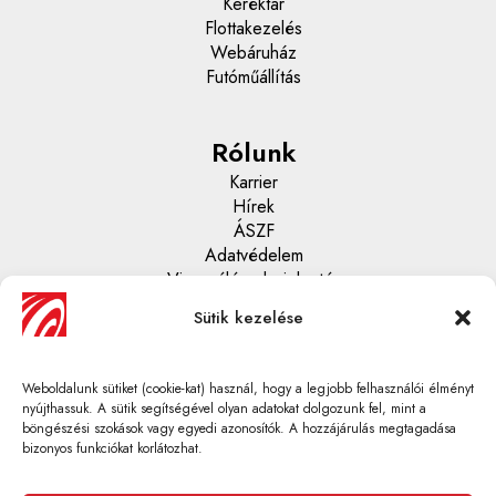
Keréktár
Flottakezelés
Webáruház
Futóműállítás
Rólunk
Karrier
Hírek
ÁSZF
Adatvédelem
Visszaélés - bejelentés
Sütik kezelése
Központi ügyfélszolgálat
06 1 430 67 70
Weboldalunk sütiket (cookie-kat) használ, hogy a legjobb felhasználói élményt
info@gumi-profi.hu
nyújthassuk. A sütik segítségével olyan adatokat dolgozunk fel, mint a
böngészési szokások vagy egyedi azonosítók. A hozzájárulás megtagadása
bizonyos funkciókat korlátozhat.