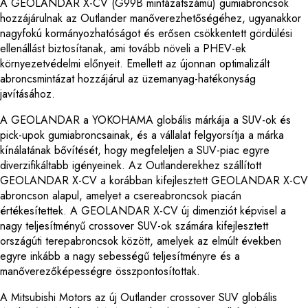
A GEOLANDAR X-CV (G99B mintázatszámú) gumiabroncsok
hozzájárulnak az Outlander manőverezhetőségéhez, ugyanakkor
nagyfokú kormányozhatóságot és erősen csökkentett gördülési
ellenállást biztosítanak, ami tovább növeli a PHEV-ek
környezetvédelmi előnyeit. Emellett az újonnan optimalizált
abroncsmintázat hozzájárul az üzemanyag-hatékonyság
javításához.
A GEOLANDAR a YOKOHAMA globális márkája a SUV-ok és
pick-upok gumiabroncsainak, és a vállalat felgyorsítja a márka
kínálatának bővítését, hogy megfeleljen a SUV-piac egyre
diverzifikáltabb igényeinek. Az Outlanderekhez szállított
GEOLANDAR X-CV a korábban kifejlesztett GEOLANDAR X-CV
abroncson alapul, amelyet a csereabroncsok piacán
értékesítettek. A GEOLANDAR X-CV új dimenziót képvisel a
nagy teljesítményű crossover SUV-ok számára kifejlesztett
országúti terepabroncsok között, amelyek az elmúlt években
egyre inkább a nagy sebességű teljesítményre és a
manőverezőképességre összpontosítottak.
A Mitsubishi Motors az új Outlander crossover SUV globális