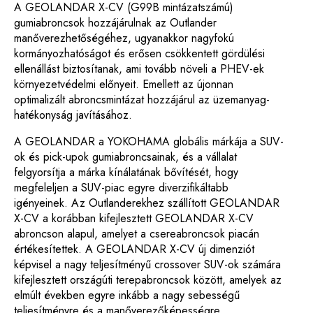
A GEOLANDAR X-CV (G99B mintázatszámú)
gumiabroncsok hozzájárulnak az Outlander
manőverezhetőségéhez, ugyanakkor nagyfokú
kormányozhatóságot és erősen csökkentett gördülési
ellenállást biztosítanak, ami tovább növeli a PHEV-ek
környezetvédelmi előnyeit. Emellett az újonnan
optimalizált abroncsmintázat hozzájárul az üzemanyag-
hatékonyság javításához.
A GEOLANDAR a YOKOHAMA globális márkája a SUV-
ok és pick-upok gumiabroncsainak, és a vállalat
felgyorsítja a márka kínálatának bővítését, hogy
megfeleljen a SUV-piac egyre diverzifikáltabb
igényeinek. Az Outlanderekhez szállított GEOLANDAR
X-CV a korábban kifejlesztett GEOLANDAR X-CV
abroncson alapul, amelyet a csereabroncsok piacán
értékesítettek. A GEOLANDAR X-CV új dimenziót
képvisel a nagy teljesítményű crossover SUV-ok számára
kifejlesztett országúti terepabroncsok között, amelyek az
elmúlt években egyre inkább a nagy sebességű
teljesítményre és a manőverezőképességre