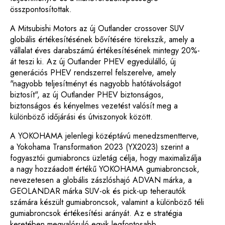
összpontosítottak.
A Mitsubishi Motors az új Outlander crossover SUV
globális értékesítésének bővítésére törekszik, amely a
vállalat éves darabszámú értékesítésének mintegy 20%-
át teszi ki. Az új Outlander PHEV egyedülálló, új
generációs PHEV rendszerrel felszerelve, amely
"nagyobb teljesítményt és nagyobb hatótávolságot
biztosít", az új Outlander PHEV biztonságos,
biztonságos és kényelmes vezetést valósít meg a
különböző időjárási és útviszonyok között.
A YOKOHAMA jelenlegi középtávú menedzsmentterve,
a Yokohama Transformation 2023 (YX2023) szerint a
fogyasztói gumiabroncs üzletág célja, hogy maximalizálja
a nagy hozzáadott értékű YOKOHAMA gumiabroncsok,
nevezetesen a globális zászlóshajó ADVAN márka, a
GEOLANDAR márka SUV-ok és pick-up teherautók
számára készült gumiabroncsok, valamint a különböző téli
gumiabroncsok értékesítési arányát. Az e stratégia
keretében megvalósuló egyik legfontosabb