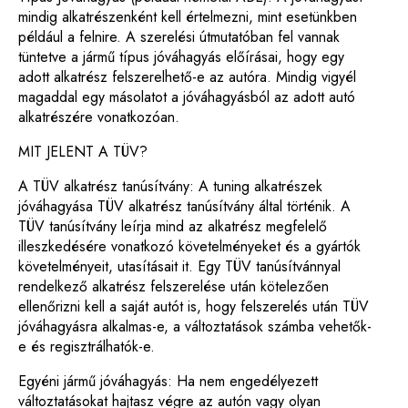
mindig alkatrészenként kell értelmezni, mint esetünkben
például a felnire. A szerelési útmutatóban fel vannak
tüntetve a jármű típus jóváhagyás előírásai, hogy egy
adott alkatrész felszerelhető-e az autóra. Mindig vigyél
magaddal egy másolatot a jóváhagyásból az adott autó
alkatrészére vonatkozóan.
MIT JELENT A TÜV?
A TÜV alkatrész tanúsítvány: A tuning alkatrészek
jóváhagyása TÜV alkatrész tanúsítvány által történik. A
TÜV tanúsítvány leírja mind az alkatrész megfelelő
illeszkedésére vonatkozó követelményeket és a gyártók
követelményeit, utasításait it. Egy TÜV tanúsítvánnyal
rendelkező alkatrész felszerelése után kötelezően
ellenőrizni kell a saját autót is, hogy felszerelés után TÜV
jóváhagyásra alkalmas-e, a változtatások számba vehetők-
e és regisztrálhatók-e.
Egyéni jármű jóváhagyás: Ha nem engedélyezett
változtatásokat hajtasz végre az autón vagy olyan