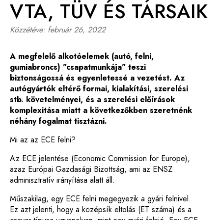
VTA, TÜV ÉS TÁRSAIK
Közzétéve:
február 26, 2022
A megfelelő alkotóelemek (autó, felni,
gumiabroncs) "csapatmunkája" teszi
biztonságossá és egyenletessé a vezetést. Az
autógyártók eltérő formai, kialakítási, szerelési
stb. követelményei, és a szerelési előírások
komplexitása miatt a következőkben szeretnénk
néhány fogalmat tisztázni.
Mi az az ECE felni?
Az ECE jelentése (Economic Commission for Europe),
azaz Európai Gazdasági Bizottság, ami az ENSZ
adminisztratív irányítása alatt áll.
Műszakilag, egy ECE felni megegyezik a gyári felnivel.
Ez azt jelenti, hogy a középsík eltolás (ET száma) és a