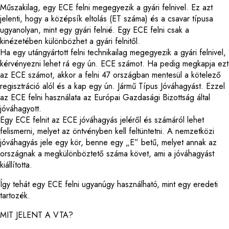
Műszakilag, egy ECE felni megegyezik a gyári felnivel. Ez azt
jelenti, hogy a középsík eltolás (ET száma) és a csavar típusa
ugyanolyan, mint egy gyári felnié. Egy ECE felni csak a
kinézetében különbözhet a gyári felnitől.
Ha egy utángyártott felni technikailag megegyezik a gyári felnivel,
kérvényezni lehet rá egy ún. ECE számot. Ha pedig megkapja ezt
az ECE számot, akkor a felni 47 országban mentesül a kötelező
regisztráció alól és a kap egy ún. Jármű Típus Jóváhagyást. Ezzel
az ECE felni használata az Európai Gazdasági Bizottság által
jóváhagyott.
Egy ECE felnit az ECE jóváhagyás jeléről és számáról lehet
felismerni, melyet az öntvényben kell feltüntetni. A nemzetközi
jóváhagyás jele egy kör, benne egy „E” betű, melyet annak az
országnak a megkülönböztető száma követ, ami a jóváhagyást
kiállította.
Így tehát egy ECE felni ugyanúgy használható, mint egy eredeti
tartozék.
MIT JELENT A VTA?