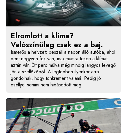
Elromlott a klíma?
Valószínűleg csak ez a baj.
Ismerős a helyzet: beszáll a napon álló autóba, ahol
bent negyven fok van, maximumra tekeri a klímát,
aztán vár. Öt perc múlva még mindig langyos levegő
jön a szellőzőből. A legtöbben ilyenkor arra
gondolnak, hogy tönkrement valami. Pedig jó
eséllyel semmi nem hibásodott meg: