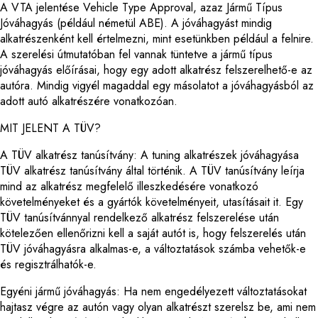
A VTA jelentése Vehicle Type Approval, azaz Jármű Típus
Jóváhagyás (például németül ABE). A jóváhagyást mindig
alkatrészenként kell értelmezni, mint esetünkben például a felnire.
A szerelési útmutatóban fel vannak tüntetve a jármű típus
jóváhagyás előírásai, hogy egy adott alkatrész felszerelhető-e az
autóra. Mindig vigyél magaddal egy másolatot a jóváhagyásból az
adott autó alkatrészére vonatkozóan.
MIT JELENT A TÜV?
A TÜV alkatrész tanúsítvány: A tuning alkatrészek jóváhagyása
TÜV alkatrész tanúsítvány által történik. A TÜV tanúsítvány leírja
mind az alkatrész megfelelő illeszkedésére vonatkozó
követelményeket és a gyártók követelményeit, utasításait it. Egy
TÜV tanúsítvánnyal rendelkező alkatrész felszerelése után
kötelezően ellenőrizni kell a saját autót is, hogy felszerelés után
TÜV jóváhagyásra alkalmas-e, a változtatások számba vehetők-e
és regisztrálhatók-e.
Egyéni jármű jóváhagyás: Ha nem engedélyezett változtatásokat
hajtasz végre az autón vagy olyan alkatrészt szerelsz be, ami nem