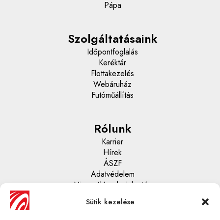
Pápa
Szolgáltatásaink
Időpontfoglalás
Keréktár
Flottakezelés
Webáruház
Futóműállítás
Rólunk
Karrier
Hírek
ÁSZF
Adatvédelem
Visszaélés - bejelentés
Sütik kezelése
Központi ügyfélszolgálat