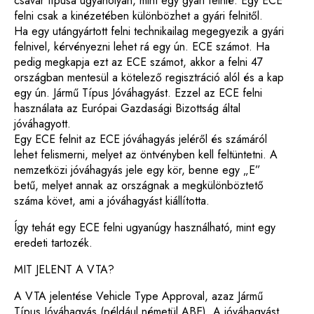
csavar típusa ugyanolyan, mint egy gyári felnié. Egy ECE
felni csak a kinézetében különbözhet a gyári felnitől.
Ha egy utángyártott felni technikailag megegyezik a gyári
felnivel, kérvényezni lehet rá egy ún. ECE számot. Ha
pedig megkapja ezt az ECE számot, akkor a felni 47
országban mentesül a kötelező regisztráció alól és a kap
egy ún. Jármű Típus Jóváhagyást. Ezzel az ECE felni
használata az Európai Gazdasági Bizottság által
jóváhagyott.
Egy ECE felnit az ECE jóváhagyás jeléről és számáról
lehet felismerni, melyet az öntvényben kell feltüntetni. A
nemzetközi jóváhagyás jele egy kör, benne egy „E”
betű, melyet annak az országnak a megkülönböztető
száma követ, ami a jóváhagyást kiállította.
Így tehát egy ECE felni ugyanúgy használható, mint egy
eredeti tartozék.
MIT JELENT A VTA?
A VTA jelentése Vehicle Type Approval, azaz Jármű
Típus Jóváhagyás (például németül ABE). A jóváhagyást